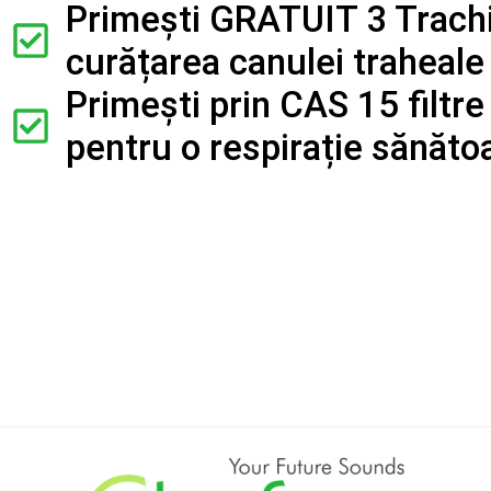
Primești GRATUIT 3 Trach
curățarea canulei traheale
Primești prin CAS 15 filtr
pentru o respirație sănăto