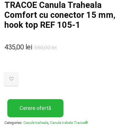
TRACOE Canula Traheala
Comfort cu conector 15 mm,
hook top REF 105-1
435,00
lei
580,00
lei
Cerere ofertă
Categories:
Canule traheale
,
Canule trahele Tracoe®