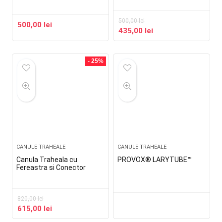
500,00
lei
500,00
lei
435,00
lei
- 25%
CANULE TRAHEALE
CANULE TRAHEALE
Canula Traheala cu
PROVOX® LARYTUBE™
Fereastra si Conector
820,00
lei
615,00
lei