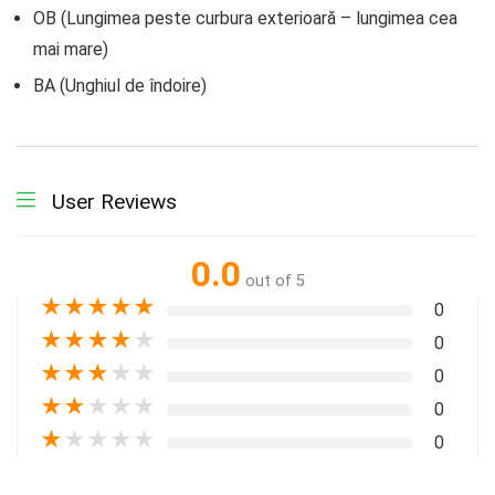
OB (Lungimea peste curbura exterioară – lungimea cea
mai mare)
BA (Unghiul de îndoire)
User Reviews
0.0
out of 5
★
★
★
★
★
0
★
★
★
★
★
0
★
★
★
★
★
0
★
★
★
★
★
0
★
★
★
★
★
0