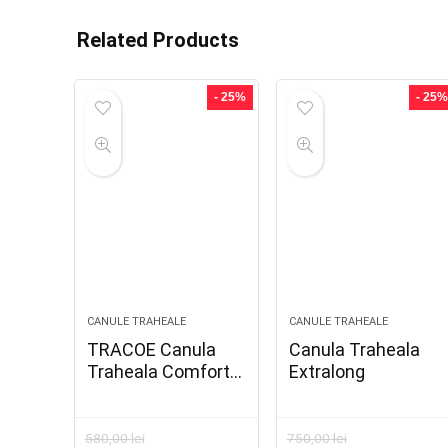
Related Products
- 25%
- 25%
CANULE TRAHEALE
CANULE TRAHEALE
TRACOE Canula
Canula Traheala
Traheala Comfort
Extralong
cu conector 15
mm, hook top REF
105-1
580,00
lei
750,00
lei