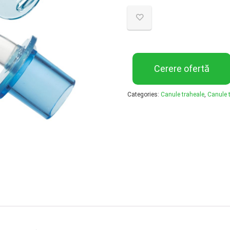
Cerere ofertă
Categories:
Canule traheale
,
Canule 