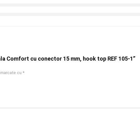
ala Comfort cu conector 15 mm, hook top REF 105-1”
t marcate cu
*