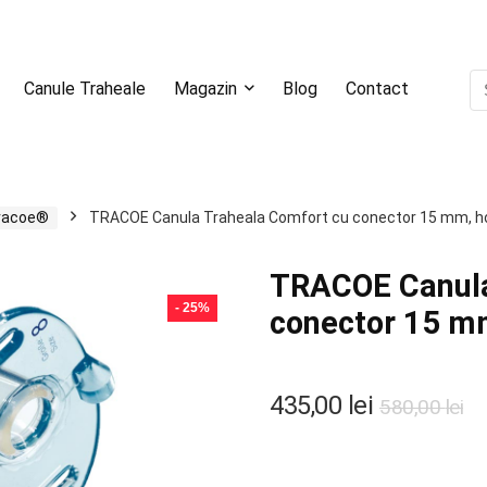
Canule Traheale
Magazin
Blog
Contact
Tracoe®
TRACOE Canula Traheala Comfort cu conector 15 mm, ho
TRACOE Canula
- 25%
conector 15 m
435,00
lei
580,00
lei