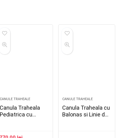
CANULE TRAHEALE
CANULE TRAHEALE
Canula Traheala
Canula Traheala cu
Pediatrica cu
Balonas si Linie de
Balonas cu apa
Aspiratie
770,00
lei