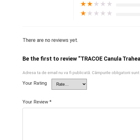
★
★
★
★
★
★
★
★
★
★
There are no reviews yet.
Be the first to review “TRACOE Canula Trahe
Adresa ta de email nu va fi publicată.
Câmpurile obligatorii sun
Your Rating
Your Review
*