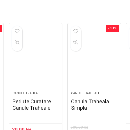
- 13%
CANULE TRAHEALE
CANULE TRAHEALE
Periute Curatare
Canula Traheala
Canule Traheale
Simpla
500,00
lei
20,00
lei