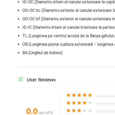
ID-OC (Diametru intern al canulei exterioare la capăt
OD-OC bc (Diametru exterior al canulei exterioare la
OD-OC bf (Diametru exterior al canulei exterioare în
ID-IC (Diametru intern al canulei interioare la partea
TL (Lungimea pe centrul arcului de la flanșa gâtului p
OB (Lungimea peste curbura exterioară – lungimea 
BA (Unghiul de îndoire)
User Reviews
★
★
★
★
★
★
★
★
★
★
0.0
★
★
★
★
★
out of 5