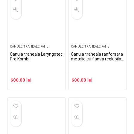
CANULE TRAHEALE FAHL
CANULE TRAHEALE FAHL
Canula traheala Laryngotec
Canula traheala ranforsata
Pro Kombi
metalic cu flansa reglabila
balonas si linie de aspiratie
Spiraflex Uni Cuff
600,00
lei
600,00
lei