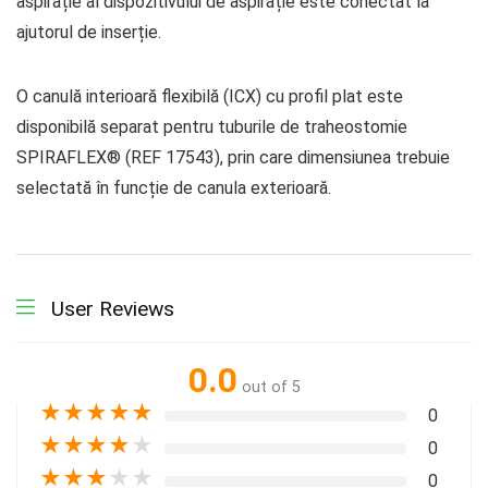
aspirație al dispozitivului de aspirație este conectat la
ajutorul de inserție.
O canulă interioară flexibilă (ICX) cu profil plat este
disponibilă separat pentru tuburile de traheostomie
SPIRAFLEX® (REF 17543), prin care dimensiunea trebuie
selectată în funcție de canula exterioară.
User Reviews
0.0
out of 5
★
★
★
★
★
0
★
★
★
★
★
0
★
★
★
★
★
0