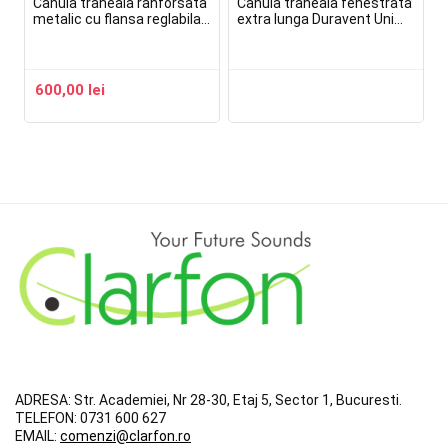
Canula traheala ranforsata
Canula traheala fenestrata
metalic cu flansa reglabila
extra lunga Duravent Uni
Spiraflex Uni
Kombi Lingo Phon XL
600,00
lei
ADRESA:
Str. Academiei, Nr 28-30, Etaj 5, Sector 1, Bucuresti.
TELEFON:
0731 600 627
EMAIL:
comenzi@clarfon.ro