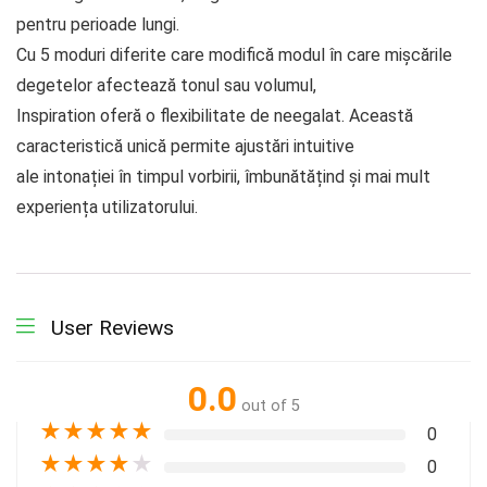
pentru perioade lungi.
Cu 5 moduri diferite care modifică modul în care mișcările
degetelor afectează tonul sau volumul,
Inspiration oferă o flexibilitate de neegalat. Această
caracteristică unică permite ajustări intuitive
ale intonației în timpul vorbirii, îmbunătățind și mai mult
experiența utilizatorului.
User Reviews
0.0
out of 5
★
★
★
★
★
0
★
★
★
★
★
0