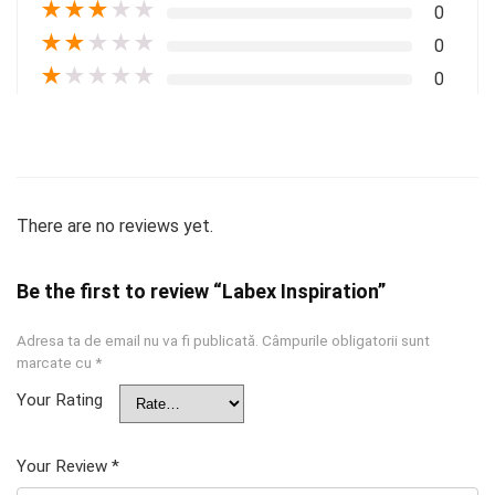
★
★
★
★
★
0
★
★
★
★
★
0
★
★
★
★
★
0
There are no reviews yet.
Be the first to review “Labex Inspiration”
Adresa ta de email nu va fi publicată.
Câmpurile obligatorii sunt
marcate cu
*
Your Rating
Your Review
*