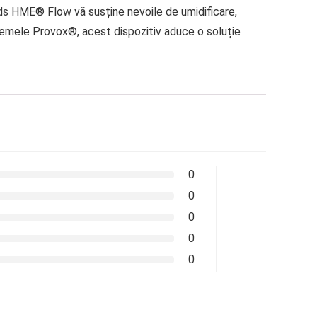
ands HME® Flow vă susține nevoile de umidificare,
stemele Provox®, acest dispozitiv aduce o soluție
0
0
0
0
0