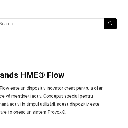
Hands HME® Flow
 este un dispozitiv inovator creat pentru a oferi
p ce vă mențineți activ. Conceput special pentru
ână activi în timpul utilizării, acest dispozitiv este
care folosesc un sistem Provox®.