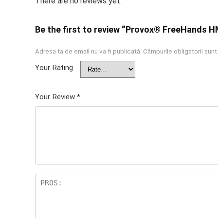
There are no reviews yet.
Be the first to review “Provox® FreeHands 
Adresa ta de email nu va fi publicată.
Câmpurile obligatorii sun
Your Rating
Your Review
*