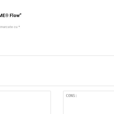
HME® Flow”
t marcate cu
*