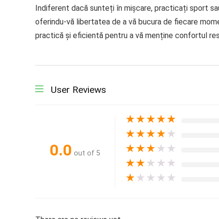
Indiferent dacă sunteți în mișcare, practicați sport s
oferindu-vă libertatea de a vă bucura de fiecare mome
practică și eficientă pentru a vă menține confortul resp
User Reviews
★
★
★
★
★
★
★
★
★
★
0.0
★
★
★
★
★
out of 5
★
★
★
★
★
★
★
★
★
★