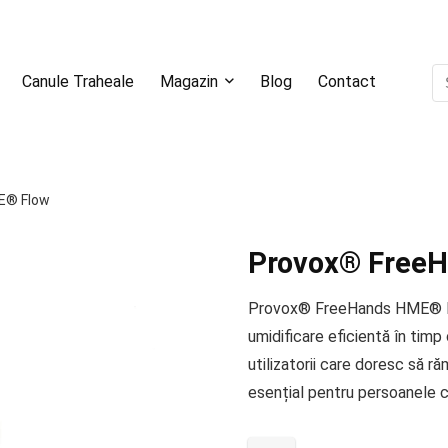
Canule Traheale
Magazin
Blog
Contact
E® Flow
Provox® Free
Provox® FreeHands HME® Flow
umidificare eficientă în tim
utilizatorii care doresc să răm
esențial pentru persoanele 