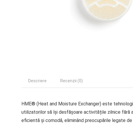
Descriere
Recenzii (0)
HME® (Heat and Moisture Exchanger) este tehnologia d
utilizatorilor să își desfășoare activitățile zilnice fă
eficientă și comodă, eliminând preocupările legate de um