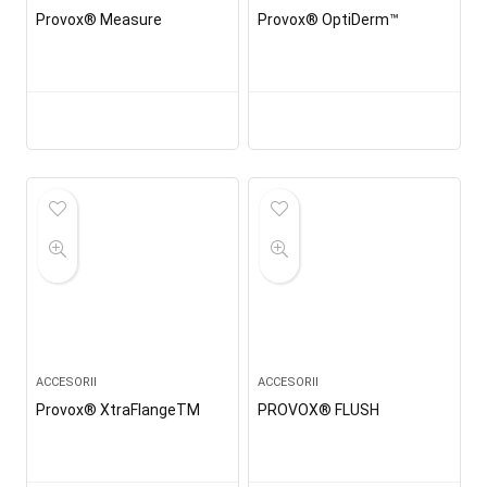
Provox® Measure
Provox® OptiDerm™
ACCESORII
ACCESORII
Provox® XtraFlangeTM
PROVOX® FLUSH