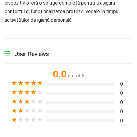
dispozitiv oferă o soluție completă pentru a asigura
confortul și funcționalitatea protezei vocale în timpul
activităților de igienă personală.
User Reviews
0.0
out of 5
★
★
★
★
★
0
★
★
★
★
★
0
★
★
★
★
★
0
★
★
★
★
★
0
★
★
★
★
★
0