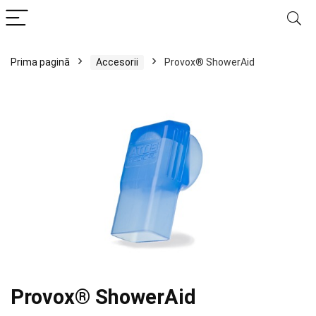
Prima pagină
Accesorii
Provox® ShowerAid
Provox® ShowerAid