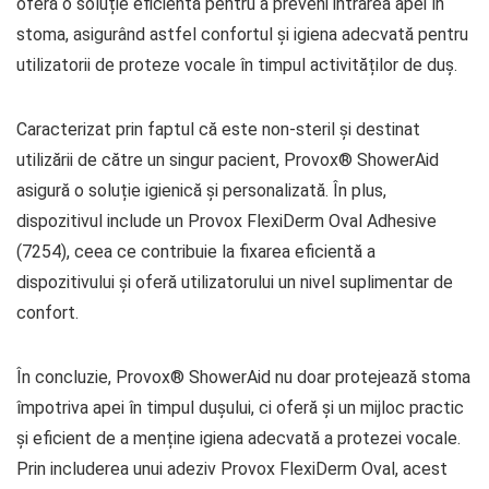
oferă o soluție eficientă pentru a preveni intrarea apei în
stoma, asigurând astfel confortul și igiena adecvată pentru
utilizatorii de proteze vocale în timpul activităților de duș.
Caracterizat prin faptul că este non-steril și destinat
utilizării de către un singur pacient, Provox® ShowerAid
asigură o soluție igienică și personalizată. În plus,
dispozitivul include un Provox FlexiDerm Oval Adhesive
(7254), ceea ce contribuie la fixarea eficientă a
dispozitivului și oferă utilizatorului un nivel suplimentar de
confort.
În concluzie, Provox® ShowerAid nu doar protejează stoma
împotriva apei în timpul dușului, ci oferă și un mijloc practic
și eficient de a menține igiena adecvată a protezei vocale.
Prin includerea unui adeziv Provox FlexiDerm Oval, acest