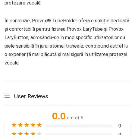
protezare vocală.
În concluzie, Provox® TubeHolder oferă o soluție dedicată
și confortabilă pentru fixarea Provox LaryTube și Provox
LaryButton, adresându-se în mod specific utilizatorilor cu
piele sensibilă în jurul stomei traheale, contribuind astfel la
o experiență mai plăcută și mai sigură în utilizarea protezei
vocale.
User Reviews
0.0
out of 5
★
★
★
★
★
0
★
★
★
★
★
0