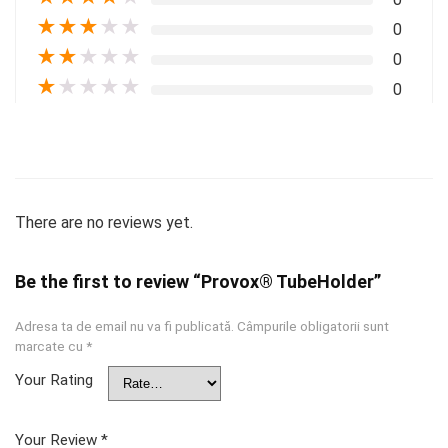
★
★
★
★
★
0
★
★
★
★
★
0
★
★
★
★
★
0
There are no reviews yet.
Be the first to review “Provox® TubeHolder”
Adresa ta de email nu va fi publicată.
Câmpurile obligatorii sunt
marcate cu
*
Your Rating
Your Review
*