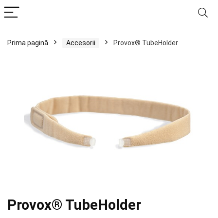
Prima pagină
Accesorii
Provox® TubeHolder
Provox® TubeHolder