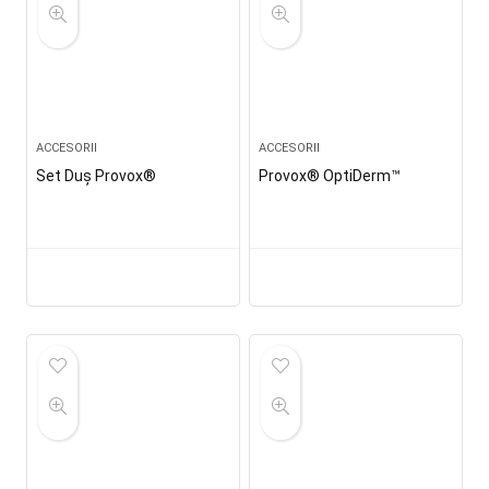
ACCESORII
ACCESORII
Set Duş Provox®
Provox® OptiDerm™