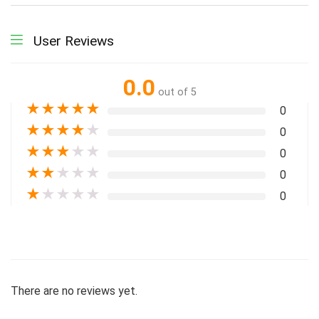
User Reviews
0.0
out of 5
★
★
★
★
★
0
★
★
★
★
★
0
★
★
★
★
★
0
★
★
★
★
★
0
★
★
★
★
★
0
There are no reviews yet.