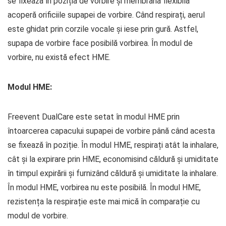
se fixează în poziția de vorbire și membrana flexibilă
acoperă orificiile supapei de vorbire. Când respirați, aerul
este ghidat prin corzile vocale și iese prin gură. Astfel,
supapa de vorbire face posibilă vorbirea. În modul de
vorbire, nu există efect HME.
Modul HME:
Freevent DualCare este setat în modul HME prin
întoarcerea capacului supapei de vorbire până când acesta
se fixează în poziție. În modul HME, respirați atât la inhalare,
cât și la expirare prin HME, economisind căldură și umiditate
în timpul expirării și furnizând căldură și umiditate la inhalare.
În modul HME, vorbirea nu este posibilă. În modul HME,
rezistența la respirație este mai mică în comparație cu
modul de vorbire.