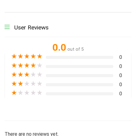
User Reviews
0.0
out of 5
★
★
★
★
★
0
★
★
★
★
★
0
★
★
★
★
★
0
★
★
★
★
★
0
★
★
★
★
★
0
There are no reviews yet.