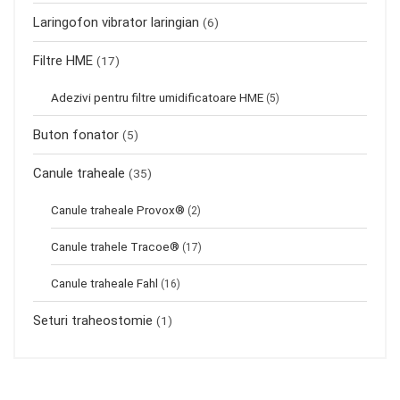
Laringofon vibrator laringian
(6)
Filtre HME
(17)
Adezivi pentru filtre umidificatoare HME
(5)
Buton fonator
(5)
Canule traheale
(35)
Canule traheale Provox®
(2)
Canule trahele Tracoe®
(17)
Canule traheale Fahl
(16)
Seturi traheostomie
(1)