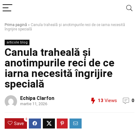
Prima pagină
»
Canula traheală și anotimpurile reci de ce iarna necesită
îngrijire specială
articole blog
Canula traheală și
anotimpurile reci de ce
iarna necesită îngrijire
specială
Echipa Clarfon
13
Views
0
martie 11, 2026
0
Save