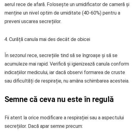
aerul rece de afară. Folosește un umidificator de cameră și
menține un nivel optim de umiditate (40-60%) pentru a
preveni uscarea secrețiilor.
Curăță canula mai des decât de obicei
În sezonul rece, secrețiile tind să se îngroașe și să se
acumuleze mai rapid. Verifică și igienizează canula conform
indicațiilor medicului, iar dacă observi formarea de cruste
sau dificultăți de respirație, nu amâna schimbarea acesteia.
Semne că ceva nu este în regulă
Fii atent la orice modificare a respirației sau a aspectului
secrețiilor. Dacă apar semne precum: