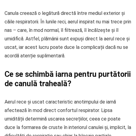
Canula creează o legătură directă între mediul exterior și
căile respiratorii. În lunile reci, aerul inspirat nu mai trece prin
nas – care, în mod normal, îl filtrează, îl încălzește și îl
umidifică. Astfel, plămânii sunt expuși direct la aerul rece și
uscat, iar acest lucru poate duce la complicații dacă nu se
acordă atenție suplimentară.
Ce se schimbă iarna pentru purtătorii
de canulă traheală?
Aerul rece și uscat caracteristic anotimpului de iarnă
afectează în mod direct confortul respirator. Lipsa
umidității determină uscarea secrețiilor, ceea ce poate
duce la formarea de cruste în interiorul canulei și, implicit, la
dificultăți de respirație sau chiar la blocaje parțiale.