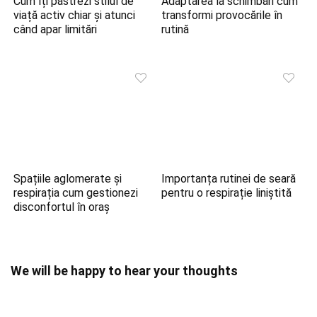
Cum îți păstrezi stilul de
Adaptarea la schimbări cum
viață activ chiar și atunci
transformi provocările în
când apar limitări
rutină
Spațiile aglomerate și
Importanța rutinei de seară
respirația cum gestionezi
pentru o respirație liniștită
disconfortul în oraș
We will be happy to hear your thoughts