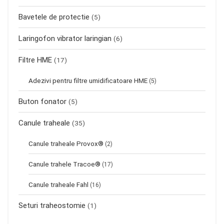
Bavetele de protectie
(5)
Laringofon vibrator laringian
(6)
Filtre HME
(17)
Adezivi pentru filtre umidificatoare HME
(5)
Buton fonator
(5)
Canule traheale
(35)
Canule traheale Provox®
(2)
Canule trahele Tracoe®
(17)
Canule traheale Fahl
(16)
Seturi traheostomie
(1)