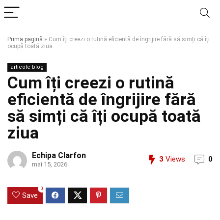
Prima pagină
»
Cum îți creezi o rutină eficientă de îngrijire fără să simți că îți
ocupă toată ziua
articole blog
Cum îți creezi o rutină
eficientă de îngrijire fără
să simți că îți ocupă toată
ziua
Echipa Clarfon
3
Views
0
mai 15, 2026
0
Save