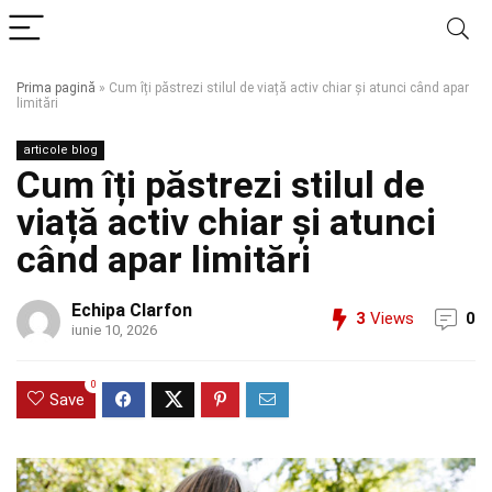
Prima pagină
»
Cum îți păstrezi stilul de viață activ chiar și atunci când apar
limitări
articole blog
Cum îți păstrezi stilul de
viață activ chiar și atunci
când apar limitări
Echipa Clarfon
3
Views
0
iunie 10, 2026
0
Save