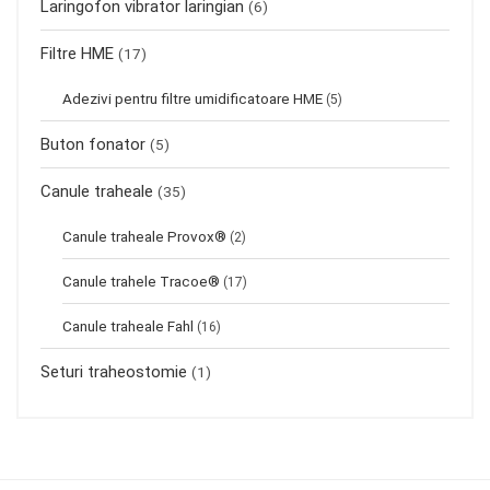
Laringofon vibrator laringian
(6)
Filtre HME
(17)
Adezivi pentru filtre umidificatoare HME
(5)
Buton fonator
(5)
Canule traheale
(35)
Canule traheale Provox®
(2)
Canule trahele Tracoe®
(17)
Canule traheale Fahl
(16)
Seturi traheostomie
(1)