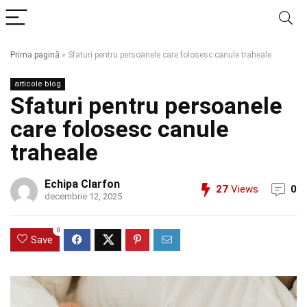
Prima pagină
»
Sfaturi pentru persoanele care folosesc canule traheale
articole blog
Sfaturi pentru persoanele
care folosesc canule
traheale
Echipa Clarfon
27
Views
0
decembrie 12, 2025
0
Save