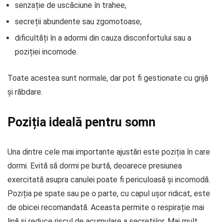
senzație de uscăciune în trahee,
secreții abundente sau zgomotoase,
dificultăți în a adormi din cauza disconfortului sau a
poziției incomode.
Toate acestea sunt normale, dar pot fi gestionate cu grijă
și răbdare.
Poziția ideală pentru somn
Una dintre cele mai importante ajustări este poziția în care
dormi. Evită să dormi pe burtă, deoarece presiunea
exercitată asupra canulei poate fi periculoasă și incomodă.
Poziția pe spate sau pe o parte, cu capul ușor ridicat, este
de obicei recomandată. Aceasta permite o respirație mai
lină și reduce riscul de acumulare a secrețiilor. Mai mult,