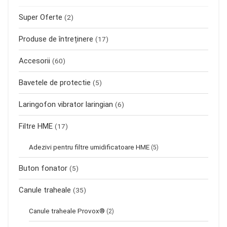
Super Oferte
(2)
Produse de întreținere
(17)
Accesorii
(60)
Bavetele de protectie
(5)
Laringofon vibrator laringian
(6)
Filtre HME
(17)
Adezivi pentru filtre umidificatoare HME
(5)
Buton fonator
(5)
Canule traheale
(35)
Canule traheale Provox®
(2)