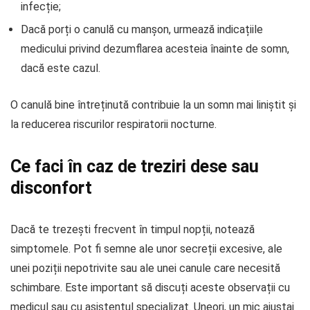
infecție;
Dacă porți o canulă cu manșon, urmează indicațiile
medicului privind dezumflarea acesteia înainte de somn,
dacă este cazul.
O canulă bine întreținută contribuie la un somn mai liniștit și
la reducerea riscurilor respiratorii nocturne.
Ce faci în caz de treziri dese sau
disconfort
Dacă te trezești frecvent în timpul nopții, notează
simptomele. Pot fi semne ale unor secreții excesive, ale
unei poziții nepotrivite sau ale unei canule care necesită
schimbare. Este important să discuți aceste observații cu
medicul sau cu asistentul specializat. Uneori, un mic ajustaj