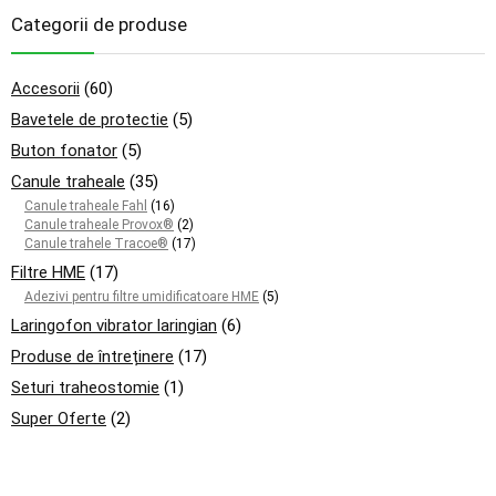
Categorii de produse
Accesorii
(60)
Bavetele de protectie
(5)
Buton fonator
(5)
Canule traheale
(35)
Canule traheale Fahl
(16)
Canule traheale Provox®
(2)
Canule trahele Tracoe®
(17)
Filtre HME
(17)
Adezivi pentru filtre umidificatoare HME
(5)
Laringofon vibrator laringian
(6)
Produse de întreținere
(17)
Seturi traheostomie
(1)
Super Oferte
(2)