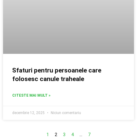
Sfaturi pentru persoanele care
folosesc canule traheale
CITESTE MAI MULT »
decembrie 12, 2025
Niciun comentariu
1
2
3
4
…
7