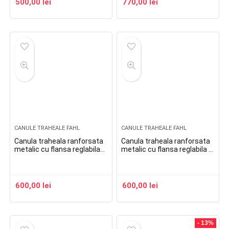
500,00
lei
770,00
lei
CANULE TRAHEALE FAHL
CANULE TRAHEALE FAHL
Canula traheala ranforsata
Canula traheala ranforsata
metalic cu flansa reglabila
metalic cu flansa reglabila si
balonas si linie de aspiratie
balonas Spiraflex Uni Cuff
Spiraflex Uni Cuff
600,00
lei
600,00
lei
- 13%