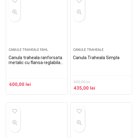
CANULE TRAHEALE FAHL
CANULE TRAHEALE
Canula traheala ranforsata
Canula Traheala Simpla
metalic cu flansa reglabila
Spiraflex Uni
500,00
lei
600,00
lei
Prețul
Prețul
435,00
lei
inițial
curent
a
este:
fost:
435,00 lei.
500,00 lei.