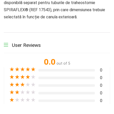
disponibilă separat pentru tuburile de traheostomie
SPIRAFLEX® (REF 17543), prin care dimensiunea trebuie
selectată în funcție de canula exterioară.
User Reviews
0.0
out of 5
★
★
★
★
★
0
★
★
★
★
★
0
★
★
★
★
★
0
★
★
★
★
★
0
★
★
★
★
★
0