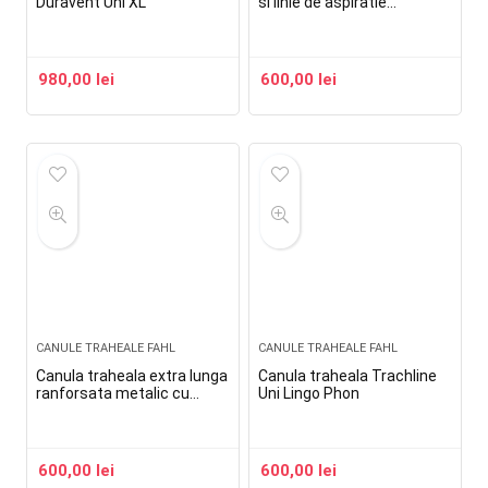
Duravent Uni XL
si linie de aspiratie
Trachline Uni Cuff Suction
980,00
lei
600,00
lei
CANULE TRAHEALE FAHL
CANULE TRAHEALE FAHL
Canula traheala extra lunga
Canula traheala Trachline
ranforsata metalic cu
Uni Lingo Phon
flansa reglabila si balonas
Spiraflex Uni Cuff XL
600,00
lei
600,00
lei