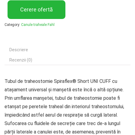
Cerere ofertă
Category:
Canule traheale Fahl
Descriere
Recenzii (0)
Tubul de traheostomie Spiraflex® Short UNI CUFF cu
atașament universal și manșetă este încă o altă opțiune.
Prin umflarea manșetei, tubul de traheostomie poate fi
etanșat pe peretele traheal din interiorul traheostomului,
împiedicând astfel aerul de respirație să curgă lateral.
Sufocarea cu fluidele de secreție care trec de-a lungul
părții laterale a canulei este, de asemenea, prevenită în