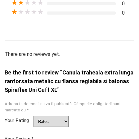
★
★
★
★
★
0
★
★
★
★
★
0
There are no reviews yet.
Be the first to review “Canula traheala extra lunga
ranforsata metalic cu flansa reglabila si balonas
Spiraflex Uni Cuff XL”
Adresa ta de email nu va fi publicată.
Câmpurile obligatorii sunt
marcate cu
*
Your Rating