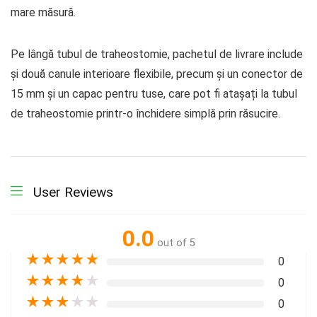
mare măsură.
Pe lângă tubul de traheostomie, pachetul de livrare include
și două canule interioare flexibile, precum și un conector de
15 mm și un capac pentru tuse, care pot fi atașați la tubul
de traheostomie printr-o închidere simplă prin răsucire.
User Reviews
0.0
out of 5
★
★
★
★
★
0
★
★
★
★
★
0
★
★
★
★
★
0