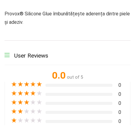
Provox® Silicone Glue îmbunătățește aderența dintre piele
și adeziv.
User Reviews
0.0
out of 5
★
★
★
★
★
0
★
★
★
★
★
0
★
★
★
★
★
0
★
★
★
★
★
0
★
★
★
★
★
0