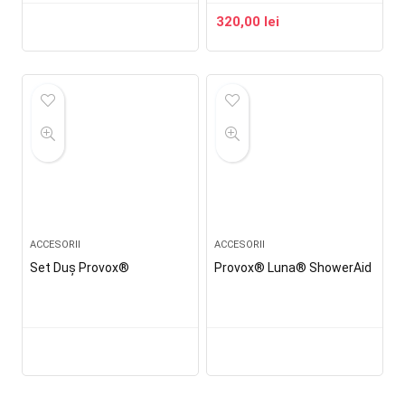
320,00
lei
ACCESORII
ACCESORII
Set Duş Provox®
Provox® Luna® ShowerAid