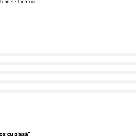
toanele fonatorii.
coș cu plasă”