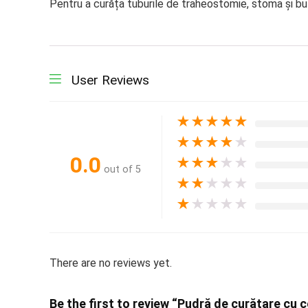
Pentru a curăța tuburile de traheostomie, stoma și bu
User Reviews
★
★
★
★
★
★
★
★
★
★
0.0
★
★
★
★
★
out of 5
★
★
★
★
★
★
★
★
★
★
There are no reviews yet.
Be the first to review “Pudră de curățare cu 