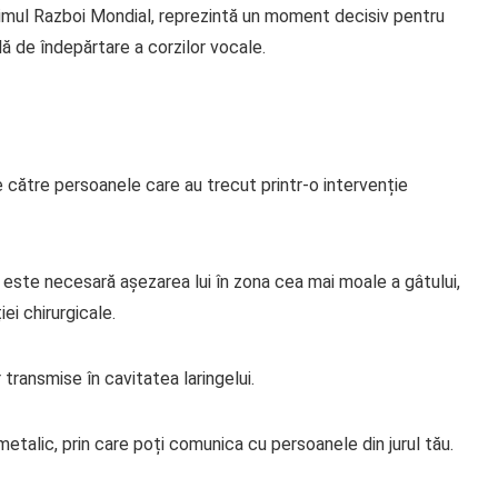
rimul Razboi Mondial, reprezintă un moment decisiv pentru
lă de îndepărtare a corzilor vocale.
e către persoanele care au trecut printr-o intervenție
, este necesară așezarea lui în zona cea mai moale a gâtului,
iei chirurgicale.
 transmise în cavitatea laringelui.
talic, prin care poți comunica cu persoanele din jurul tău.