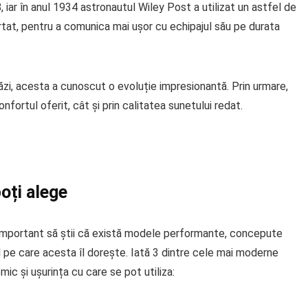
, iar în anul 1934 astronautul Wiley Post a utilizat un astfel de
rtat, pentru a comunica mai ușor cu echipajul său pe durata
zi, acesta a cunoscut o evoluție impresionantă. Prin urmare,
nfortul oferit, cât și prin calitatea sunetului redat.
poți alege
e important să știi că există modele performante, concepute
ul pe care acesta îl dorește. Iată 3 dintre cele mai moderne
ic și ușurința cu care se pot utiliza: