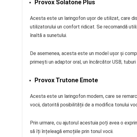
Provox Solatone Plus
Acesta este un laringofon ușor de utilizat, care di
utilizatorului un confort ridicat. Se recomandă uti
înaltă a sunetului.
De asemenea, acesta este un model ușor și compact,
primești un adaptor oral, un încărcător USB, tuburi 
Provox Trutone Emote
Acesta este un laringofon modern, care se remarcă 
vocii, datorită posibilității de a modifica tonului voc
Prin urmare, cu ajutorul acestuia poți avea o expr
să îți înțeleagă emoțiile prin tonul vocii.