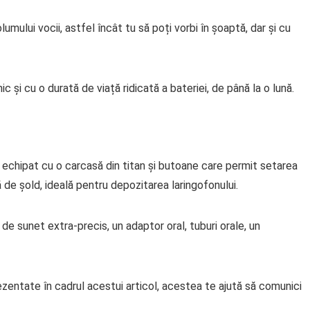
ului vocii, astfel încât tu să poți vorbi în șoaptă, dar și cu
ic și cu o durată de viață ridicată a bateriei, de până la o lună.
e echipat cu o carcasă din titan și butoane care permit setarea
ă de șold, ideală pentru depozitarea laringofonului.
de sunet extra-precis, un adaptor oral, tuburi orale, un
zentate în cadrul acestui articol, acestea te ajută să comunici