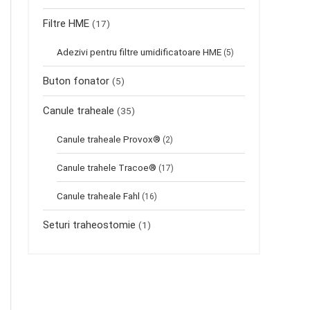
Filtre HME
(17)
Adezivi pentru filtre umidificatoare HME
(5)
Buton fonator
(5)
Canule traheale
(35)
Canule traheale Provox®
(2)
Canule trahele Tracoe®
(17)
Canule traheale Fahl
(16)
Seturi traheostomie
(1)