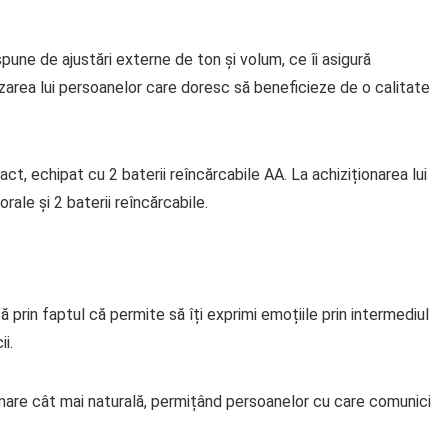
spune de ajustări externe de ton și volum, ce îi asigură
lizarea lui persoanelor care doresc să beneficieze de o calitate
 echipat cu 2 baterii reîncărcabile AA. La achiziționarea lui
orale și 2 baterii reîncărcabile.
prin faptul că permite să îți exprimi emoțiile prin intermediul
ii.
imare cât mai naturală, permițând persoanelor cu care comunici