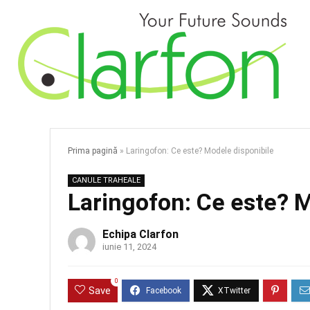
Prima pagină
»
Laringofon: Ce este? Modele disponibile
CANULE TRAHEALE
Laringofon: Ce este? M
Echipa Clarfon
iunie 11, 2024
0
Save