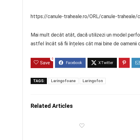
https://canule-traheale.ro/ORL/canule-traheale/
Mai mult decât atât, dacă utilizezi un model perfor
astfel încât să fii înțeles cât mai bine de oamenii d
0
Save
TAGS:
Laringofoane
Laringofon
Related Articles